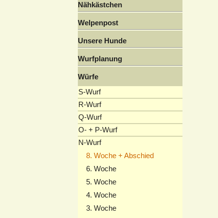
Nähkästchen
Welpenpost
Unsere Hunde
Wurfplanung
Würfe
S-Wurf
R-Wurf
Q-Wurf
O- + P-Wurf
N-Wurf
8. Woche + Abschied
6. Woche
5. Woche
4. Woche
3. Woche