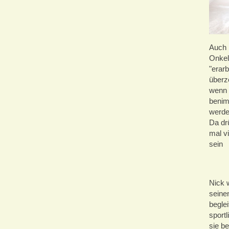
Auch N
Onkel
"erarb
überze
wenn 
benim
werde
Da dr
mal v
sein
Nick 
seinen
beglei
sportl
sie b