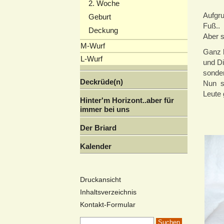
2. Woche
Aufgru
Geburt
Fuß..
Deckung
Aber s
M-Wurf
Ganz h
L-Wurf
und Di
sonder
Deckrüde(n)
Nun si
Leute 
Hinter'm Horizont..aber für
immer bei uns
Der Briard
Kalender
Druckansicht
Inhaltsverzeichnis
Kontakt-Formular