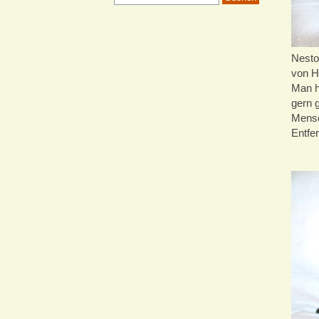
Nesto
von H
Man hö
gern 
Mensc
Entfe