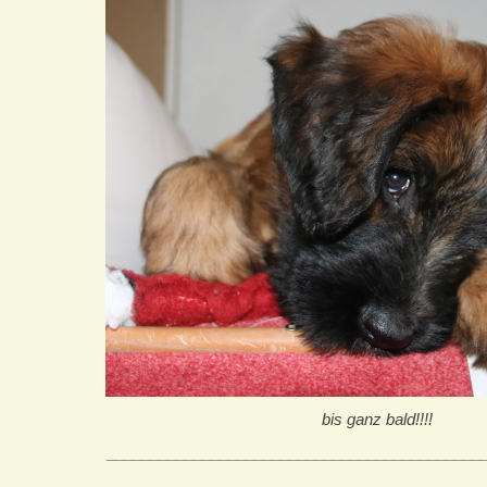
bis ganz bald!!!!
___________________________________________