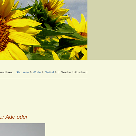
sind hier:
Startseite
>
Würfe
>
N-Wurf
>
8. Woche + Abschied
er Ade oder