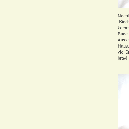
Neehla
"Kinde
komme
Bude 
Ausse
Haus, 
viel S
brav!!