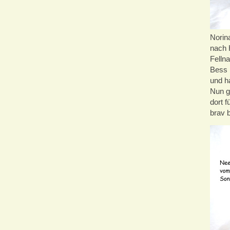
Norina
nach H
Fellna
Bess 
und ha
Nun g
dort 
brav 