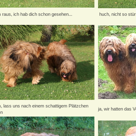
raus, ich hab dich schon gesehen...
huch, nicht so stü
 lass uns nach einem schattigem Plätzchen
ja, wir hatten das
en