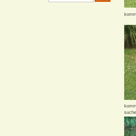
komm 
komm,
such