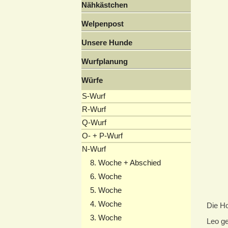
Nähkästchen
Welpenpost
Unsere Hunde
Wurfplanung
Würfe
S-Wurf
R-Wurf
Q-Wurf
O- + P-Wurf
N-Wurf
8. Woche + Abschied
6. Woche
5. Woche
4. Woche
Die Ho
3. Woche
Leo ge