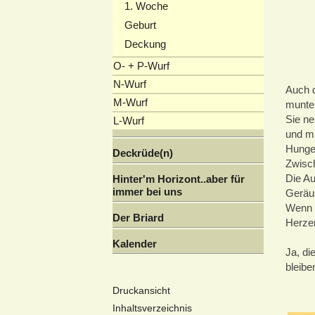
1. Woche
Geburt
Deckung
O- + P-Wurf
N-Wurf
Auch d
M-Wurf
munte
Sie ne
L-Wurf
und m
Hunge
Deckrüde(n)
Zwisch
Die Au
Hinter'm Horizont..aber für
immer bei uns
Geräus
Wenn s
Der Briard
Herzen
Kalender
Ja, di
bleiben
Druckansicht
Inhaltsverzeichnis