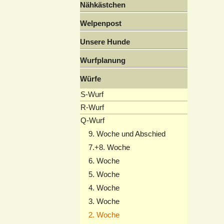
Nähkästchen
Welpenpost
Unsere Hunde
Wurfplanung
Würfe
S-Wurf
R-Wurf
Q-Wurf
9. Woche und Abschied
7.+8. Woche
6. Woche
5. Woche
4. Woche
3. Woche
2. Woche