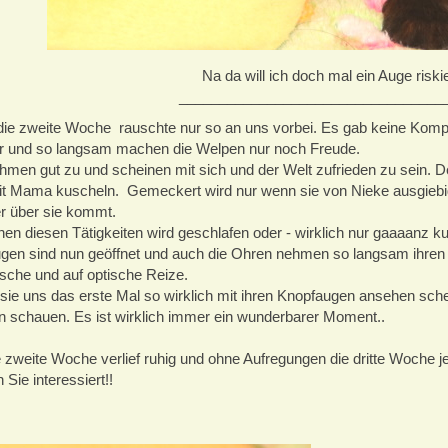
Na da will ich doch mal ein Auge riskie
_________________________________
ie zweite Woche rauschte nur so an uns vorbei. Es gab keine Komp
r und so langsam machen die Welpen nur noch Freude.
hmen gut zu und scheinen mit sich und der Welt zufrieden zu sein. Der
it Mama kuscheln. Gemeckert wird nur wenn sie von Nieke ausgieb
r über sie kommt.
en diesen Tätigkeiten wird geschlafen oder - wirklich nur gaaaanz ku
gen sind nun geöffnet und auch die Ohren nehmen so langsam ihren D
che und auf optische Reize.
ie uns das erste Mal so wirklich mit ihren Knopfaugen ansehen schei
 schauen. Es ist wirklich immer ein wunderbarer Moment..
e zweite Woche verlief ruhig und ohne Aufregungen die dritte Woche j
 Sie interessiert!!