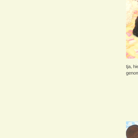
tja, h
genom